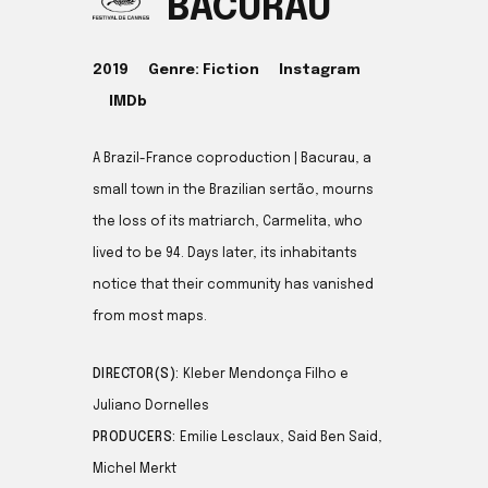
BACURAU
2019
Genre: Fiction
Instagram
IMDb
A Brazil-France coproduction | Bacurau, a
small town in the Brazilian sertão, mourns
the loss of its matriarch, Carmelita, who
lived to be 94. Days later, its inhabitants
notice that their community has vanished
from most maps.
DIRECTOR(S):
Kleber Mendonça Filho e
Juliano Dornelles
PRODUCERS:
Emilie Lesclaux, Said Ben Said,
Michel Merkt